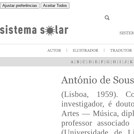
Ajustar preferências
Aceitar Todos
|
|
|
|
|
|
|
|
|
|
(Lisboa, 1959). Co
investigador, é dout
Artes — Música, dip
professor associado
(Universidade de L