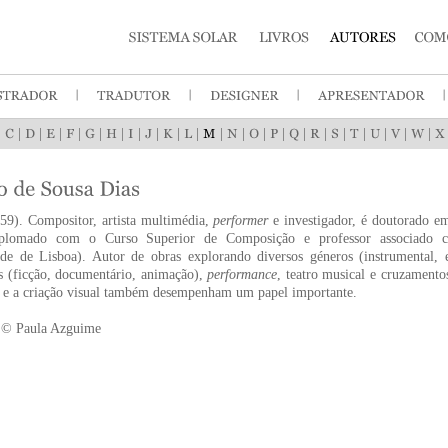
|
|
|
|
|
|
|
|
|
|
|
|
|
|
|
|
|
|
|
|
|
|
59). Compositor, artista multimédia,
performer
e investigador, é doutorado em
iplomado com o Curso Superior de Composição e professor associado c
ade de Lisboa). Autor de obras explorando diversos géneros (instrumental, e
s (ficção, documentário, animação),
performance
, teatro musical e cruzamento
o e a criação visual também desempenham um papel importante.
: © Paula Azguime