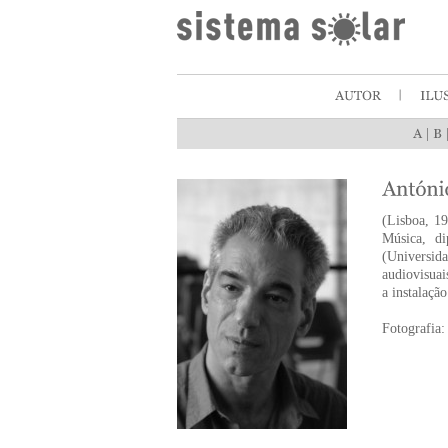
|
(Lisboa, 19
Música, d
(Universid
audiovisuai
a instalaçã
Fotografia