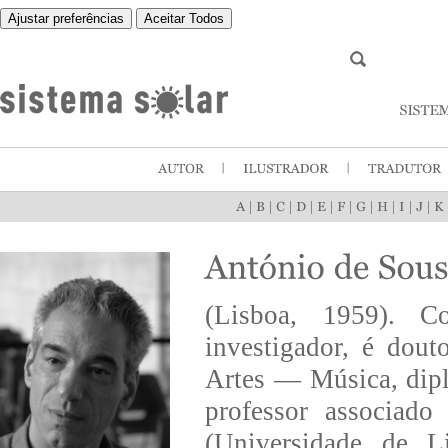
Ajustar preferências
Aceitar Todos
|
|
|
|
|
|
|
|
|
|
(Lisboa, 1959). Co
investigador, é dout
Artes — Música, dip
professor associado
(Universidade de L