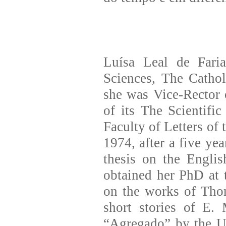
Luísa Leal de Faria
Sciences, The Catho
she was Vice-Rector o
of its The Scientifi
Faculty of Letters of
1974, after a five ye
thesis on the Englis
obtained her PhD at 
on the works of Tho
short stories of E. 
“Agregado” by the Un