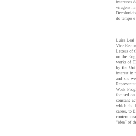
interesses 
viragens na
Decoloniais
do tempo e 
Luísa Leal 
Vice-Rector
Letters of 
on the Engl
works of Th
by the Univ
interest in
and she wen
Representa
Work Progr
focused on 
constant ac
which she i
career, to 
contemporar
“idea” of t