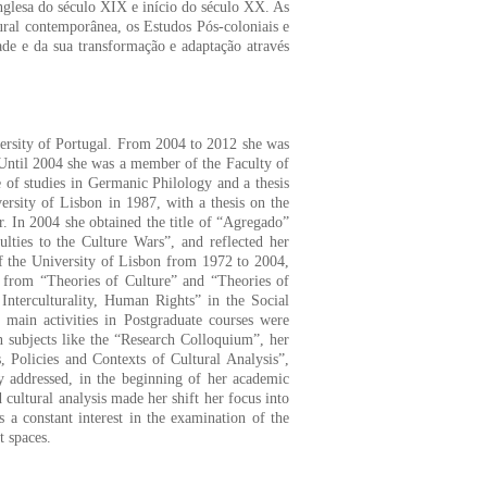
 inglesa do século XIX e início do século XX. As
ltural contemporânea, os Estudos Pós-coloniais e
ade e da sua transformação e adaptação através
versity of Portugal. From 2004 to 2012 she was
. Until 2004 she was a member of the Faculty of
e of studies in Germanic Philology and a thesis
ersity of Lisbon in 1987, with a thesis on the
. In 2004 she obtained the title of “Agregado”
lties to the Culture Wars”, and reflected her
 of the University of Lisbon from 1972 to 2004,
d from “Theories of Culture” and “Theories of
nterculturality, Human Rights” in the Social
main activities in Postgraduate courses were
n subjects like the “Research Colloquium”, her
s, Policies and Contexts of Cultural Analysis”,
y addressed, in the beginning of her academic
d cultural analysis made her shift her focus into
 a constant interest in the examination of the
t spaces.