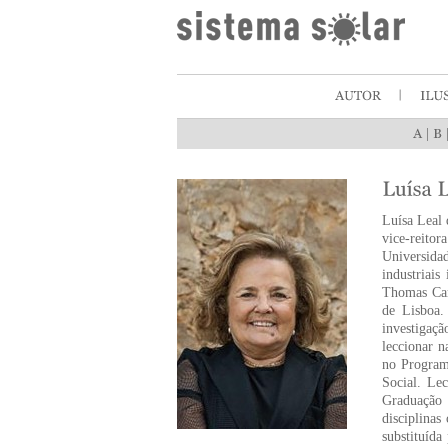
|
Luísa Leal 
vice-reito
Universidad
industriai
Thomas Car
de Lisboa.
investigaçã
leccionar n
no Program
Social. Le
Graduação 
disciplinas
substituída