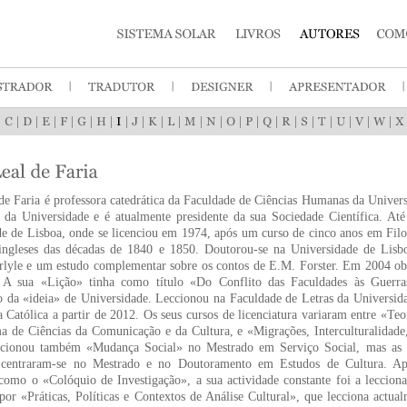
|
|
|
|
|
|
|
|
|
|
|
|
|
|
|
|
|
|
|
|
|
|
de Faria é professora catedrática da Faculdade de Ciências Humanas da Univer
ra da Universidade e é atualmente presidente da sua Sociedade Científica. A
e de Lisboa, onde se licenciou em 1974, após um curso de cinco anos em Fil
s ingleses das décadas de 1840 e 1850. Doutorou-se na Universidade de Lis
lyle e um estudo complementar sobre os contos de E.M. Forster. Em 2004 obt
 A sua «Lição» tinha como título «Do Conflito das Faculdades às Guerras C
o da «ideia» de Universidade. Leccionou na Faculdade de Letras da Universid
a Católica a partir de 2012. Os seus cursos de licenciatura variaram entre «Te
a de Ciências da Comunicação e da Cultura, e «Migrações, Interculturalidad
ccionou também «Mudança Social» no Mestrado em Serviço Social, mas as su
centraram-se no Mestrado e no Doutoramento em Estudos de Cultura. Ape
 como o «Colóquio de Investigação», a sua actividade constante foi a leccion
 por «Práticas, Políticas e Contextos de Análise Cultural», que lecciona act