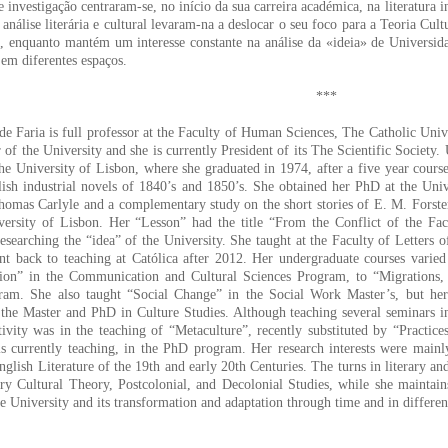
de investigação centraram-se, no início da sua carreira académica, na literatura
 análise literária e cultural levaram-na a deslocar o seu foco para a Teoria Cu
, enquanto mantém um interesse constante na análise da «ideia» de Universid
em diferentes espaços.
***
de Faria is full professor at the Faculty of Human Sciences, The Catholic Uni
 of the University and she is currently President of its The Scientific Society
the University of Lisbon, where she graduated in 1974, after a five year cours
ish industrial novels of 1840’s and 1850’s. She obtained her PhD at the Univ
omas Carlyle and a complementary study on the short stories of E. M. Forster
ersity of Lisbon. Her “Lesson” had the title “From the Conflict of the Facu
 researching the “idea” of the University. She taught at the Faculty of Letters
t back to teaching at Católica after 2012. Her undergraduate courses varie
tion” in the Communication and Cultural Sciences Program, to “Migrations, I
am. She also taught “Social Change” in the Social Work Master’s, but her 
the Master and PhD in Culture Studies. Although teaching several seminars i
tivity was in the teaching of “Metaculture”, recently substituted by “Practice
s currently teaching, in the PhD program. Her research interests were mainl
English Literature of the 19th and early 20th Centuries. The turns in literary an
y Cultural Theory, Postcolonial, and Decolonial Studies, while she maintains
he University and its transformation and adaptation through time and in differen