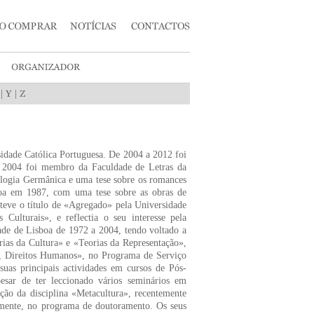
|
|
sidade Católica Portuguesa. De 2004 a 2012 foi
té 2004 foi membro da Faculdade de Letras da
ologia Germânica e uma tese sobre os romances
boa em 1987, com uma tese sobre as obras de
eve o título de «Agregado» pela Universidade
ulturais», e reflectia o seu interesse pela
ade de Lisboa de 1972 a 2004, tendo voltado a
orias da Cultura» e «Teorias da Representação»,
e, Direitos Humanos», no Programa de Serviço
as principais actividades em cursos de Pós-
sar de ter leccionado vários seminários em
ação da disciplina «Metacultura», recentemente
ualmente, no programa de doutoramento. Os seus