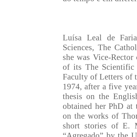
Luísa Leal de Faria
Sciences, The Catho
she was Vice-Rector o
of its The Scientifi
Faculty of Letters of
1974, after a five ye
thesis on the Englis
obtained her PhD at 
on the works of Tho
short stories of E. 
“Agregado” by the Un