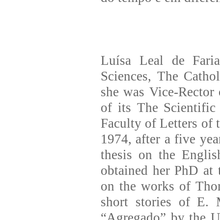
Luísa Leal de Faria
Sciences, The Catho
she was Vice-Rector o
of its The Scientifi
Faculty of Letters of
1974, after a five ye
thesis on the Englis
obtained her PhD at 
on the works of Tho
short stories of E. 
“Agregado” by the Un