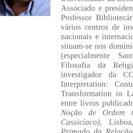
Associado e presiden
Professor Bibliotec
vários centros de in
nacionais e internaci
situam-se nos domíni
(especialmente San
Filosofia da Relig
investigador da 
Interpretation: Con
Transformation in 
entre livros publica
Noção de Ordem n
Cassicíaco)
, Lisboa
Primado da Relação.