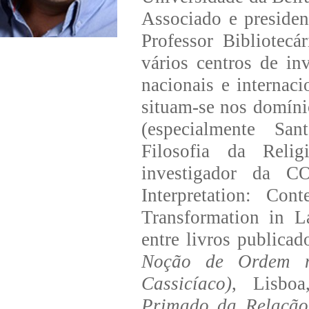
Associado e presiden
Professor Bibliotec
vários centros de in
nacionais e internaci
situam-se nos domíni
(especialmente San
Filosofia da Relig
investigador da 
Interpretation: Con
Transformation in 
entre livros publica
Noção de Ordem n
Cassicíaco)
, Lisboa
Primado da Relação.