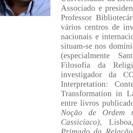
Associado e presiden
Professor Bibliotec
vários centros de in
nacionais e internaci
situam-se nos domíni
(especialmente San
Filosofia da Relig
investigador da 
Interpretation: Con
Transformation in 
entre livros publica
Noção de Ordem n
Cassicíaco)
, Lisboa
Primado da Relação.