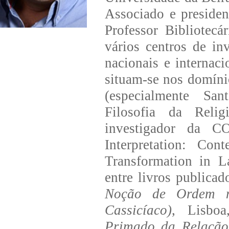
Associado e presiden
Professor Bibliotec
vários centros de in
nacionais e internaci
situam-se nos domíni
(especialmente San
Filosofia da Relig
investigador da 
Interpretation: Con
Transformation in 
entre livros publica
Noção de Ordem n
Cassicíaco)
, Lisboa
Primado da Relação.