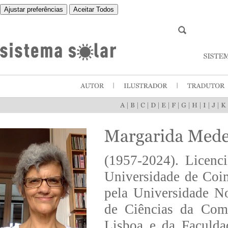
Ajustar preferências
Aceitar Todos
|
|
|
|
|
|
|
|
|
|
(1957-2024). Licenc
Universidade de Coi
pela Universidade N
de Ciências da Com
Lisboa e da Faculda