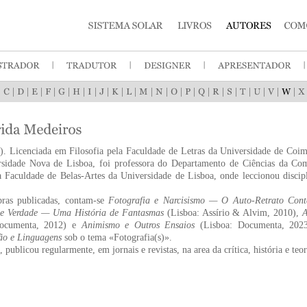
|
|
|
|
|
|
|
|
|
|
|
|
|
|
|
|
|
|
|
|
|
|
). Licenciada em Filosofia pela Faculdade de Letras da Universidade de Co
rsidade Nova de Lisboa, foi professora do Departamento de Ciências da C
 Faculdade de Belas-Artes da Universidade de Lisboa, onde leccionou discipl
bras publicadas, contam-se
Fotografia e Narcisismo — O Auto-Retrato Con
 e Verdade — Uma História de Fantasmas
(Lisboa: Assírio & Alvim, 2010),
A
Documenta, 2012) e
Animismo e Outros Ensaios
(Lisboa: Documenta, 20
o e Linguagens
sob o tema «Fotografia(s)».
 publicou regularmente, em jornais e revistas, na area da crítica, história e teo