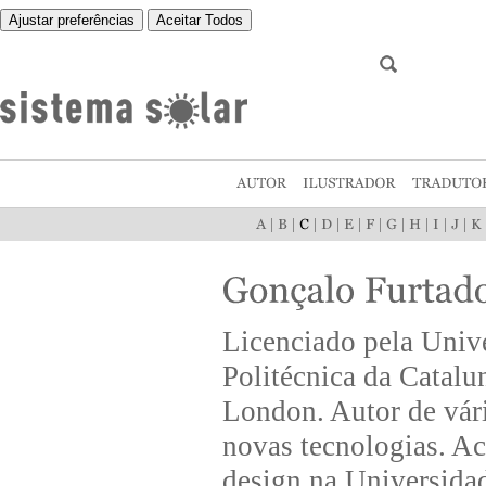
Ajustar preferências
Aceitar Todos
|
|
|
|
|
|
|
|
|
|
Licenciado pela Unive
Politécnica da Catalu
London. Autor de vário
novas tecnologias. Ac
design na Universida