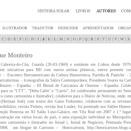
|
|
|
|
|
|
|
|
|
|
|
|
|
|
|
|
|
|
|
|
|
|
 Cabreira-do-Côa, Guarda (20-03-1969) e residente em Lisboa desde 1979.
 em iniciativas para BD com outros artistas plásticos; esteve presente 
: - Encontro Iberoamericano da Cultura Humorística, Paródia & Pastiche. - 2
aricaturistas. - Iconografias da Sátira Contemporânea, Presidente Soares na C
Henares – Espanha. - III Bienal de Caricatura de Ourense – Espanha. Cola
 para os “CTT”, “Delta Cafés” e “Carris”; foi colaborador permanente no Sem
ira como cartoonista e ilustrador); colaborou para o Diário de Notícias, onde, en
 (Herman José) com textos dos Gatos Fedorento; colaborou com as revistas
mobiliário, revista Prémio, revista Just Leader; foi premiado nos Salões Hum
nção Honrosa no XI Salão Luso-Galaico, em Vila Real em 2007 e 1.º lugar 
lustração em vários locais do país, e uma exposição individual no Metropoli
omo cartoonista e ilustrador no Jornal i, Jornal de Negócios, Peninsula Press
008, um blogue de Cartoons – Henricartoon, http://henricartoon.blogs.sa