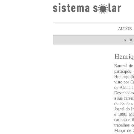
|
Natural de
participou
Humorgrafe
visto por C
de Alcalá 
Desenhadas
a sua carre
do Estebes
Jornal do I
e 1998, Me
cartoon e i
trabalhos c
Março de 2