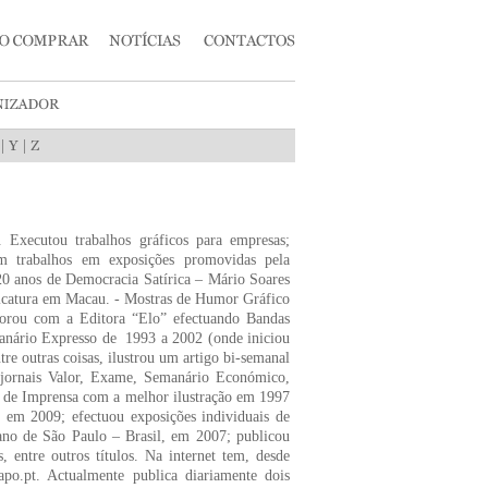
|
|
 Executou trabalhos gráficos para empresas;
com trabalhos em exposições promovidas pela
0 anos de Democracia Satírica – Mário Soares
aricatura em Macau. - Mostras de Humor Gráfico
borou com a Editora “Elo” efectuando Bandas
anário Expresso de 1993 a 2002 (onde iniciou
tre outras coisas, ilustrou um artigo bi-semanal
/jornais Valor, Exame, Semanário Económico,
or de Imprensa com a melhor ilustração em 1997
em 2009; efectuou exposições individuais de
tano de São Paulo – Brasil, em 2007; publicou
, entre outros títulos. Na internet tem, desde
po.pt. Actualmente publica diariamente dois