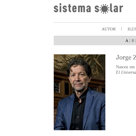
|
Nasceu em M
El Universa