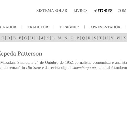
|
|
|
|
|
|
|
|
|
|
|
|
|
|
|
|
|
|
|
|
|
|
azatlán, Sinaloa, a 24 de Outubro de 1952. Jornalista, economista e analista
l
, do semanário
Día Siete
e da revista digital
sinembargo.mx
, da qual é também 