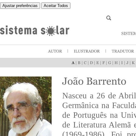
Ajustar preferências
Aceitar Todos
|
|
|
|
|
|
|
|
|
|
Nasceu a 26 de Abri
Germânica na Faculda
de Português na Uni
de Literatura Alemã
(1969-1986). Foi pr