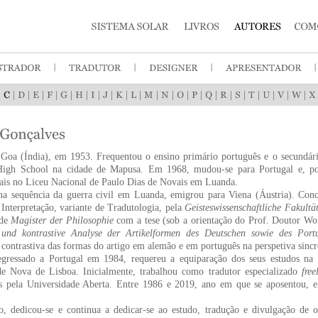
|
|
|
|
|
|
|
|
|
|
|
|
|
|
|
|
|
|
|
|
|
|
Goa (Índia), em 1953. Frequentou o ensino primário português e o secundário
High School na cidade de Mapusa. Em 1968, mudou-se para Portugal e, pos
eais no Liceu Nacional de Paulo Dias de Novais em Luanda.
a sequência da guerra civil em Luanda, emigrou para Viena (Áustria). Co
Interpretação, variante de Tradutologia, pela
Geisteswissenschaftliche Fakultä
 de
Magister der Philosophie
com a tese (sob a orientação do Prof. Doutor Wo
e und kontrastive Analyse der Artikelformen des Deutschen sowie des Portu
e contrastiva das formas do artigo em alemão e em português na perspetiva sincr
egressado a Portugal em 1984, requereu a equiparação dos seus estudos na
de Nova de Lisboa. Inicialmente, trabalhou como tradutor especializado
free
s pela Universidade Aberta. Entre 1986 e 2019, ano em que se aposentou, e
, dedicou-se e continua a dedicar-se ao estudo, tradução e divulgação de o