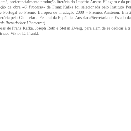
lemã, preferencialmente produção literária do Império Austro-Húngaro e da pri
ução da obra
«O Processo»
de Franz Kafka foi selecionada pelo Instituto Po
de Portugal ao Prémio Europeu de Tradução 2000 – Prémios Aristeion. Em 2
iterária pela Chancelaria Federal da República Austríaca/Secretaria de Estado 
als literarischer Übersetzer
).
ras de Franz Kafka, Joseph Roth e Stefan Zweig, para além de se dedicar à tra
stríaco Viktor E. Frankl.