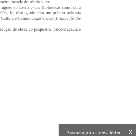
meira metade do século vinte.
rtuguês do Livro e das Bibliotecas como obra
003, foi distinguido com um prémio pela sua
da Cultura e Comunicação Social (
Prämie für die
dução de obras do psiquiatra, psicoterapeuta e
Assine agora a newsletter
X