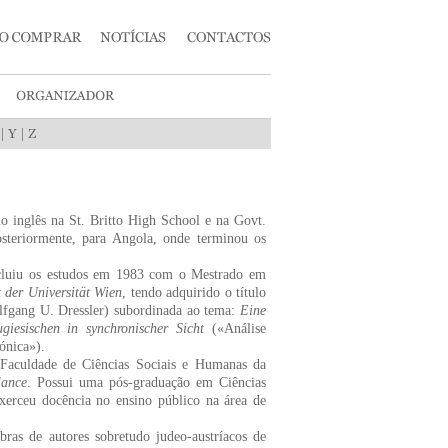
|
|
 inglês na St. Britto High School e na Govt.
teriormente, para Angola, onde terminou os
ncluiu os estudos em 1983 com o Mestrado em
t der Universität Wien
, tendo adquirido o título
lfgang U. Dressler) subordinada ao tema:
Eine
giesischen in synchronischer Sicht
(«Análise
ónica»).
 Faculdade de Ciências Sociais e Humanas da
lance
. Possui uma pós-graduação em Ciências
xerceu docência no ensino público na área de
bras de autores sobretudo judeo-austríacos de