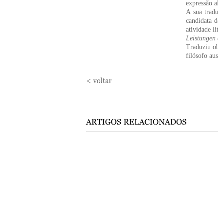
expressão a
A sua trad
candidata 
atividade l
Leistungen 
Traduziu ob
filósofo au