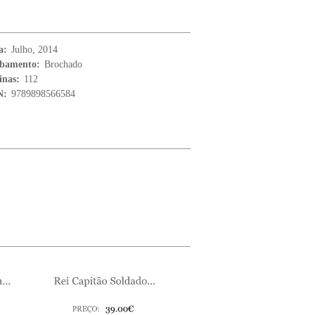
a:
Julho, 2014
bamento:
Brochado
inas:
112
N:
9789898566584