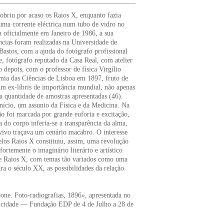
briu por acaso os Raios X, enquanto fazia
uma corrente eléctrica num tubo de vidro no
 oficialmente em Janeiro de 1986, a sua
ncias foram realizadas na Universidade de
Bastos, com a ajuda do fotógrafo profissional
 fotógrafo reputado da Casa Real, com atelier
 depois, com o professor de física Virgílio
mia das Ciências de Lisboa em 1897, fruto de
 um ex-líbris de importância mundial, não apenas
a quantidade de amostras apresentadas (46).
nício, um assunto da Física e da Medicina. Na
pção foi marcada por grande euforia e excitação,
 do corpo inferia-se a transparência da alma,
ivo traçava um cenário macabro. O interesse
los Raios X constituiu, assim, uma revolução
ortemente o imaginário literário e artístico
de Raios X, com temas tão variados como uma
a o século XX, as possibilidades da relação
one. Foto-radiografias, 1896», apresentada no
tricidade — Fundação EDP de 4 de Julho a 28 de