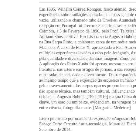
Em 1895, Wilhelm Conrad Röntgen, físico alemão, desco
experiências sobre radiações causadas pela passagem de 
vazio, utilizando o chamado tubo de Crookes. Anunciada
recepção em Portugal foi precoce e as primeiras experiê
Coimbra, a 3 de Fevereiro de 1896, pelo Prof. Teixeira 
Adriano Sousa e Silva. Em Lisboa seria Augusto Bobone,
na Rua Serpa Pinto, a colaborar, cerca de um mês e meio
Machado. A caixa de Raios X, apresentada à Real Acade
múltiplas experiências levadas a cabo pelo fotógrafo, é
pela qualidade e diversidade das suas imagens, como pel
A aplicação dos Raios X não foi apenas, mesmo no seu i
literatura, nas artes e em artigos de jornais, a sua rece
misturadas de ansiedade e divertimento. Da transparência
ao mesmo tempo que a exposição do esqueleto humano v
pelo atravessamento dos corpos opacos proporcionado pe
não apenas técnica, mas também cultural, influenciando f
ocidental. Augusto Bobone [1852-1910] e a sua Caixa 
chave, um osso ou um peixe, evidenciam, na viragem par
entre ciência, fotografia e arte. [Margarida Medeiros]
Livro publicado por ocasião da exposição «Augusto Bob
Espaço Curto Circuito / arte-tecnologia, Museu da Ele
Setembro de 2014.