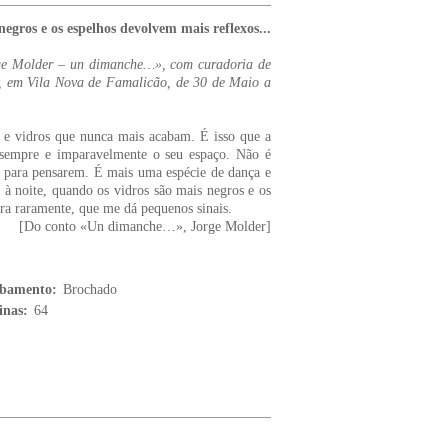
negros e os espelhos devolvem mais reflexos...
orge Molder – un dimanche…», com curadoria de
e, em Vila Nova de Famalicão, de 30 de Maio a
s e vidros que nunca mais acabam. É isso que a
r sempre e imparavelmente o seu espaço. Não é
 para pensarem. É mais uma espécie de dança e
 à noite, quando os vidros são mais negros e os
ra raramente, que me dá pequenos sinais.
[Do conto «Un dimanche…», Jorge Molder]
bamento:
Brochado
inas:
64