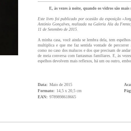
E, às vezes à noite, quando os vidros são mais 
Este livro foi publicado por ocasião da exposição «J
António Gonçalves, realizada na Galeria Ala da Frent
11 de Setembro de 2015.
A minha casa, você ainda se lembra dela, tem espelho
multiplica e que me faz sentida vontade de percorre
como no caso dos malucos e dos que precisam de andar
de meia conversa com fantasmas familiares. E, às vezes
espelhos devolvem mais reflexos, há um ou outro, embo
Data:
Maio de 2015
Aca
Formato:
14,5 x 20,5 cm
Pág
EAN:
9789898618665