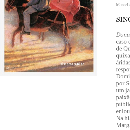
Manoel d
Dona
caso 
de Qu
quixa
árida
respo
Domin
por S
um ja
paixã
públi
enlou
Na hi
Marga