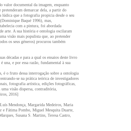
r do valor documental da imagem, enquanto
e pretenderam demarcar dela, a partir do
 lúdica que a fotografia propicia desde o seu
e» (Dominique Baqué 1996), mas,
tabelecia com a pintura, foi abordada
 arte. A sua história e ontologia oscilaram
uma visão mais populista que, ao pretender
 (todos os seus géneros) procurou também
uas décadas e para a qual os ensaios deste livro
 é una, e por essa razão, fundamental à sua
s, é o fruto dessa interrogação sobre a ontologia
centrando-se na prática teórica de investigadores
ais, fotografia artística, edições fotográficas,
 uma visão dispersa, contraditória,
iros, 2016]
, Luís Mendonça, Margarida Medeiros, Maria
ar e Fátima Pombo, Miguel Mesquita Duarte,
Marques, Susana S. Martins, Teresa Castro,