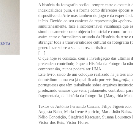
A história da fotografia oscilou sempre entre o assumi
indexicalidade pura, e a forma como diferentes épocas s
dispositivo da Arte mas também do jogo e da experiência
início. Devido ao seu carácter de representação «pobr
simultaneamente, face à incontornável vizinhança que es
simultaneamente como objecto industrial e como forma de
assim entre o formalismo oriundo da História da Arte e 
abranger toda a transversalidade cultural da fotografia
generalizar sobre a sua natureza artística.
[…]
O que hoje se constata, com a investigação das últimas d
pretendem contribuir, é que a História da Fotografia não
compreensão, nunca poderá ser UMA.
Este livro, saído de um colóquio realizado há já três ano
do médium numa era já qualificada por
pós-fotografia
, 
portugueses que têm trabalhado sobre arquivos institucion
produzindo ensaios que vêm, justamente, contribuir para
fragmentada, da história da fotografia. [Margarida Mede
Textos de António Fernando Cascais, Filipe Figueiredo
Augusta Babo, Maria Irene Aparício, Maria João Baltaz
Nélio Conceição, Siegfried Kracauer, Susana Lourenço 
Victor dos Reis, Victor Flores.