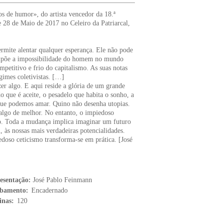
s de humor», do artista vencedor da 18.ª
e 28 de Maio de 2017 no Celeiro da Patriarcal,
rmite alentar qualquer esperança. Ele não pode
 expõe a impossibilidade do homem no mundo
mpetitivo e frio do capitalismo. As suas notas
gimes coletivistas. […]
er algo. E aqui reside a glória de um grande
do que é aceite, o pesadelo que habita o sonho, a
 que podemos amar. Quino não desenha utopias.
 algo de melhor. No entanto, o impiedoso
lo. Toda a mudança implica imaginar um futuro
, às nossas mais verdadeiras potencialidades.
doso ceticismo transforma-se em prática. [José
esentação:
José Pablo Feinmann
bamento:
Encadernado
inas:
120