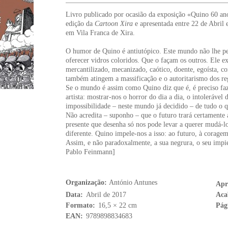
Livro publicado por ocasião da exposição «Quino 60 ano
edição da
Cartoon Xira
e apresentada entre 22 de Abril 
em Vila Franca de Xira.
O humor de Quino é antiutópico. Este mundo não lhe pe
oferecer vidros coloridos. Que o façam os outros. Ele
mercantilizado, mecanizado, caótico, doente, egoísta, co
também atingem a massificação e o autoritarismo dos re
Se o mundo é assim como Quino diz que é, é preciso faz
artista: mostrar-nos o horror do dia a dia, o intolerável 
impossibilidade – neste mundo já decidido – de tudo o
Não acredita – suponho – que o futuro trará certamente
presente que desenha só nos pode levar a querer mudá-
diferente. Quino impele-nos a isso: ao futuro, à coragem
Assim, e não paradoxalmente, a sua negrura, o seu impie
Pablo Feinmann]
Organização:
António Antunes
Apr
Data:
Abril de 2017
Aca
Formato:
16,5 × 22 cm
Pág
EAN:
9789898834683