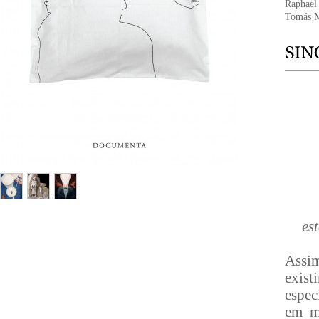
Raphael
Tomás 
es
Assim
exist
espec
em m