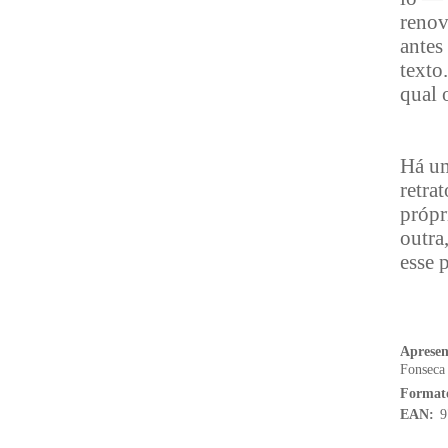
renov
antes
texto
qual 
Há um
retra
própr
outra
esse 
Aprese
Fonseca
Format
EAN:
9