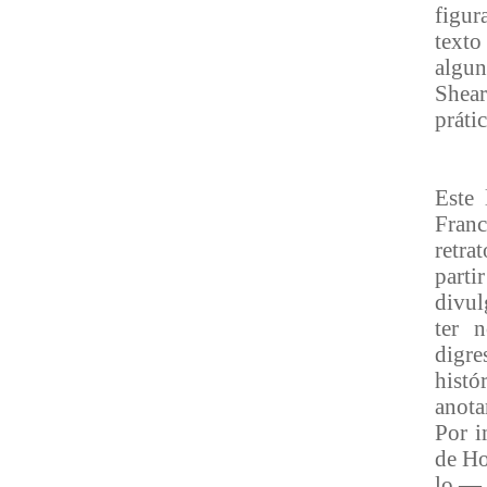
figur
texto
algun
Shear
prátic
Este 
Franc
retra
parti
divul
ter 
digre
histó
anota
Por i
de Ho
lo — 