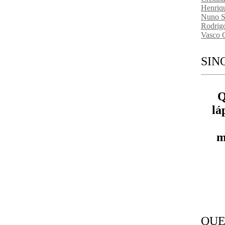
Henriq
Nuno S
Rodrig
Vasco 
SIN
Q
lá
m
QUE