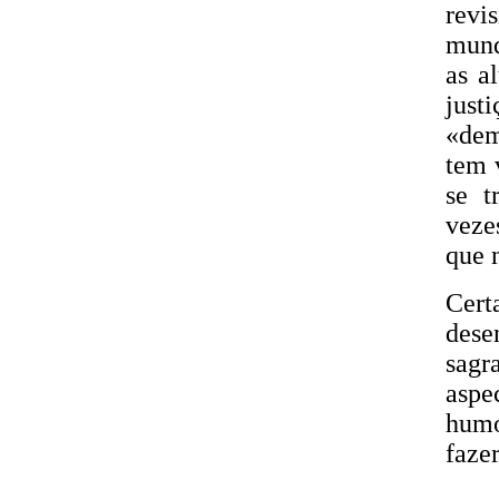
revis
mund
as a
justi
«dem
tem 
se t
veze
que n
Cert
dese
sag
asp
humo
faze