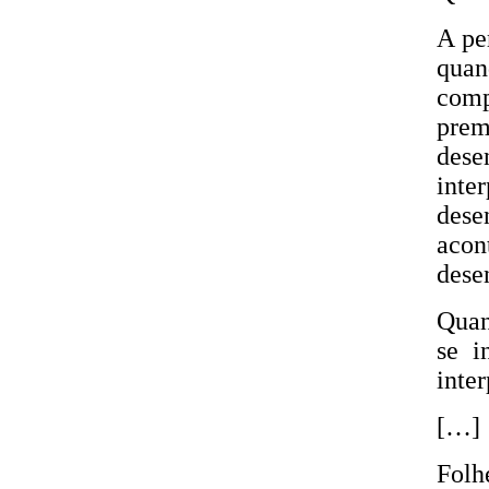
A pe
quan
com
prem
dese
inte
dese
acon
dese
Quan
se i
inte
[…]
Folh