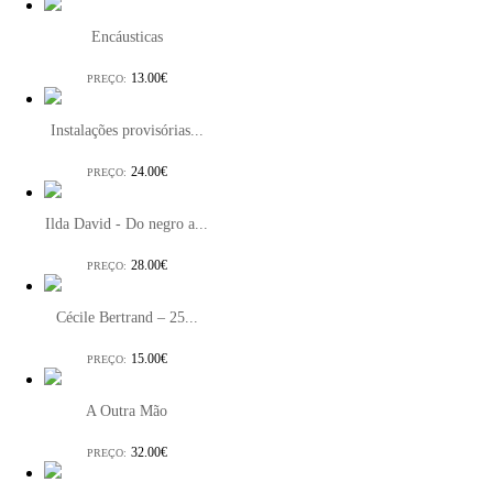
Encáusticas
13.00€
PREÇO:
Instalações provisórias...
24.00€
PREÇO:
Ilda David - Do negro a...
28.00€
PREÇO:
Cécile Bertrand – 25...
15.00€
PREÇO:
A Outra Mão
32.00€
PREÇO: