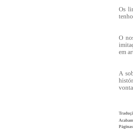
Os li
tenho
O nos
imita
em ar
A sob
histó
vonta
Traduç
Acabam
Páginas