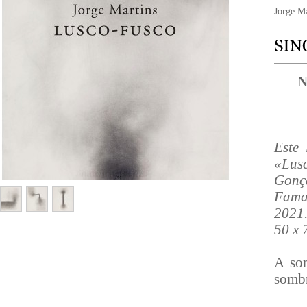
Jorge Ma
N
Este 
«Lus
Gonça
Fama
2021.
50 x 
A som
sombr