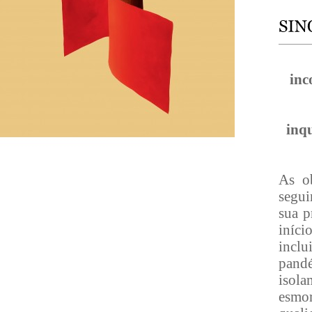
inc
inqu
As ob
segui
sua p
iníci
inclu
pand
isol
esmo