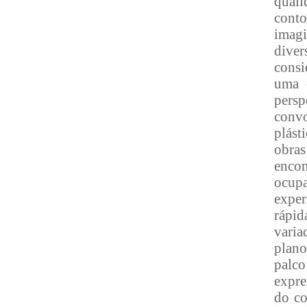
qual
cont
imagi
diver
consi
uma 
persp
convo
plást
obras
enco
ocup
exper
rápid
varia
plano
palc
expre
do co