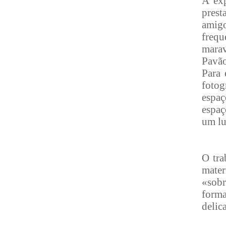
A exp
prest
amig
frequ
marav
Pavão
Para 
foto
espaç
espaç
um lu
O tra
mater
«sobr
forma
delic