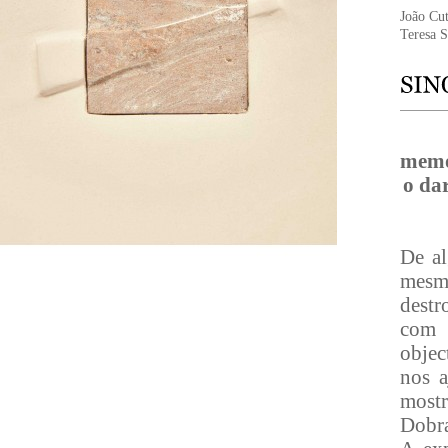
João Cut
Teresa 
memór
o da
De al
mesmo
destr
com 
objec
nos a
mostr
Dobra