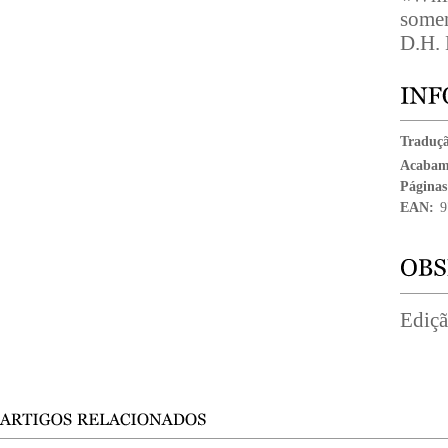
some
D.H.
Traduç
Acabam
Páginas
EAN:
9
Ediçã