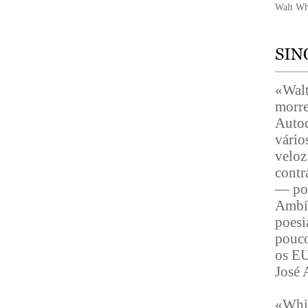
Walt Wh
«Walt
morr
Autod
vário
veloz
contr
— poe
Ambíg
poesi
pouco
os EU
José 
«Whit