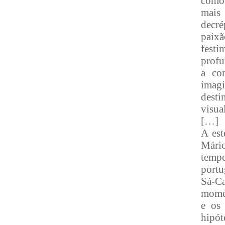
como 
mais
decr
paixã
fest
profu
a co
imagi
desti
visua
[…]
A est
Mário
tempo
portu
Sá-Ca
momen
e os
hipót