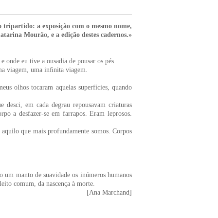
 tripartido: a exposição com o mesmo nome,
tarina Mourão, e a edição destes cadernos.»
 e onde eu tive a ousadia de pousar os pés.
 uma viagem, uma inﬁnita viagem.
us olhos tocaram aquelas superfícies, quando
e desci, em cada degrau repousavam criaturas
orpo a desfazer-se em farrapos. Eram leprosos.
, aquilo que mais profundamente somos. Corpos
omo um manto de suavidade os inúmeros humanos
 leito comum, da nascença à morte.
[Ana Marchand]