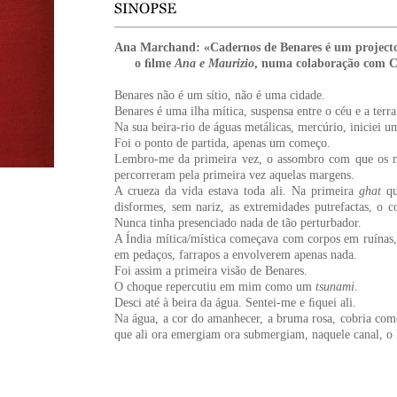
Ana Marchand: «Cadernos de Benares é um projecto
o ﬁlme
Ana e Maurizio
, numa colaboração com Ca
Benares não é um sítio, não é uma cidade.
Benares é uma ilha mítica, suspensa entre o céu e a terra
Na sua beira-rio de águas metálicas, mercúrio, iniciei
Foi o ponto de partida, apenas um começo.
Lembro-me da primeira vez, o assombro com que os me
percorreram pela primeira vez aquelas margens.
A crueza da vida estava toda ali. Na primeira
ghat
qu
disformes, sem nariz, as extremidades putrefactas, o c
Nunca tinha presenciado nada de tão perturbador.
A Índia mítica/mística começava com corpos em ruínas
em pedaços, farrapos a envolverem apenas nada.
Foi assim a primeira visão de Benares.
O choque repercutiu em mim como um
tsunami
.
Desci até à beira da água. Sentei-me e ﬁquei ali.
Na água, a cor do amanhecer, a bruma rosa, cobria c
que ali ora emergiam ora submergiam, naquele canal, o