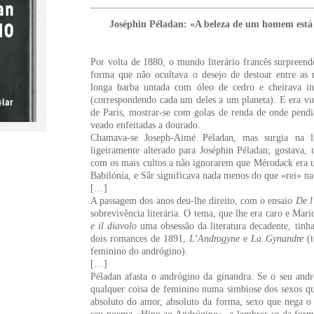
Joséphin Péladan: «A beleza de um homem está 
Por volta de 1880, o mundo literário francês surpreen
forma que não ocultava o desejo de destoar entre as
longa barba untada com óleo de cedro e cheirava i
(correspondendo cada um deles a um planeta). E era vul
de Paris, mostrar-se com golas de renda de onde pend
veado enfeitadas a dourado.
Chamava-se Joseph-Aimé Péladan, mas surgia na l
ligeiramente alterado para Joséphin Péladan; gostava,
com os mais cultos a não ignorarem que Mérodack era u
Babilónia, e Sâr significava nada menos do que «rei» na 
[…]
A passagem dos anos deu-lhe direito, com o ensaio
De l
sobrevivência literária. O tema, que lhe era caro e Mar
e il diavolo
uma obsessão da literatura decadente, tinh
dois romances de 1891,
L’Androgyne
e
La Gynandre
(
feminino do andrógino).
[…]
Péladan afasta o andrógino da ginandra. Se o seu and
qualquer coisa de feminino numa simbiose dos sexos que
absoluto do amor, absoluto da forma, sexo que nega o 