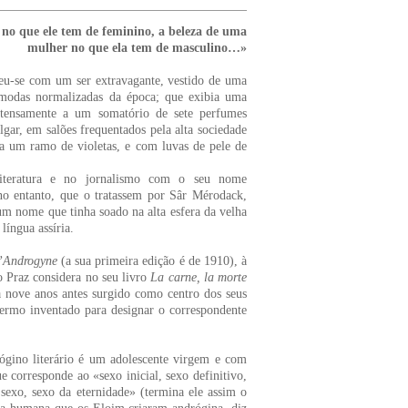
no que ele tem de feminino, a beleza de uma
mulher no que ela tem de masculino…»
deu-se com um ser extravagante, vestido de uma
 modas normalizadas da época; que exibia uma
ntensamente a um somatório de sete perfumes
gar, em salões frequentados pela alta sociedade
ia um ramo de violetas, e com luvas de pele de
iteratura e no jornalismo com o seu nome
 no entanto, que o tratassem por Sâr Mérodack,
m nome que tinha soado na alta esfera da velha
língua assíria.
’Androgyne
(a sua primeira edição é de 1910), à
io Praz considera no seu livro
La carne, la morte
a nove anos antes surgido como centro dos seus
termo inventado para designar o correspondente
rógino literário é um adolescente virgem e com
 corresponde ao «sexo inicial, sexo definitivo,
sexo, sexo da eternidade» (termina ele assim o