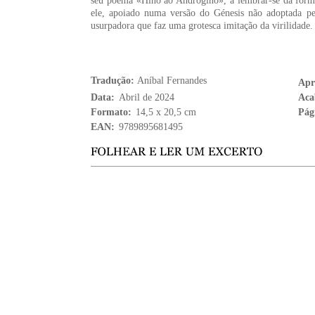
seu poema «Hino ao Andrógino», a lembrar-se da form
ele, apoiado numa versão do Génesis não adoptada pel
usurpadora que faz uma grotesca imitação da virilidade.
Tradução:
Aníbal Fernandes
Apr
Data:
Abril de 2024
Aca
Formato:
14,5 x 20,5 cm
Pág
EAN:
9789895681495