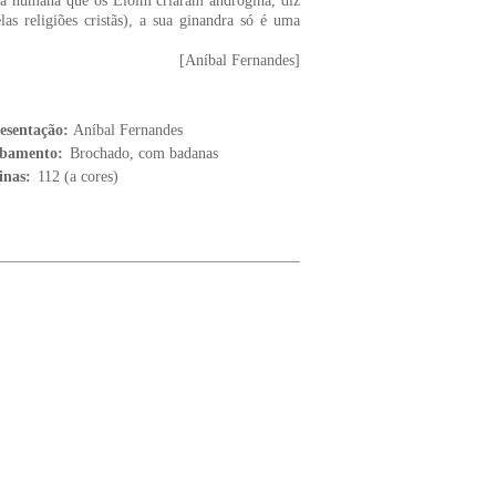
a humana que os Eloim criaram andrógina, diz
as religiões cristãs), a sua ginandra só é uma
[Aníbal Fernandes]
esentação:
Aníbal Fernandes
bamento:
Brochado, com badanas
inas:
112 (a cores)