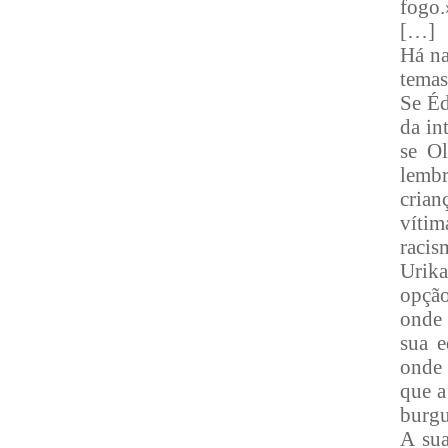
fogo.
[…]
Há na
temas
Se Éd
da in
se Ol
lembr
crian
vítim
racis
Urika
opção
onde 
sua e
onde 
que a
burgu
A sua