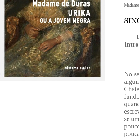
Madame
intr
No se
algu
Chat
fundo
quan
escre
se um
pouco
pouca