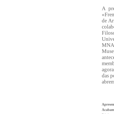
A pre
«Fren
de Ar
colab
Filo
Unive
MNAA
Museu
antec
memb
agora
das p
abrem
Aprese
Acabam