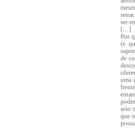
adora
mesm
retra
ser
en
[…]
Por q
(e q
supor
de co
desc
ofere
uma o
fren
enta
pode
seio 
que n
possa 