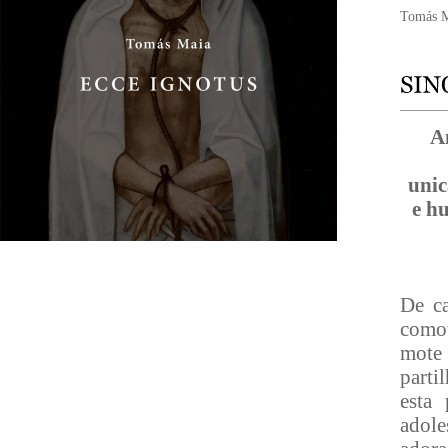
Tomás 
A
unic
e h
De c
comov
mote 
parti
esta
adole