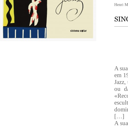
Henri Ma
A sua
em 19
Jazz,
ou d
«Rec
escul
domin
[…]
A sua