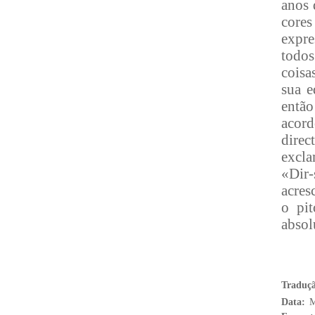
anos 
core
expre
todos
coisa
sua e
entã
acord
direc
excla
«Dir-
acres
o pit
absol
Traduç
Data:
M