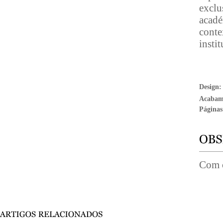
exclu
acadé
cont
instit
Design
Acabam
Páginas
Com o