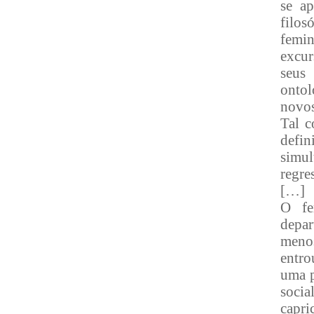
se ap
filo
femin
excur
seus
ontol
novos
Tal c
defi
simu
regre
[…]
O fe
depar
menos
entro
uma p
socia
capri