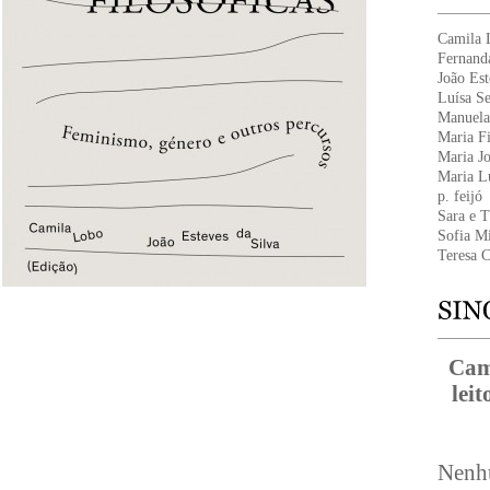
Camila 
Fernand
João Est
Luísa S
Manuela
Maria F
Maria Jo
Maria Lu
p. feijó
Sara e T
Sofia M
Teresa 
Cam
lei
Nenhu