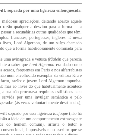
ift, soprada por uma ligeireza enlouquecida.
m maldosas apreciações, deitando abaixo aquele
ma razão qualquer a desviou para a forma — a
 passar a secundárias outras qualidades que têm,
los: franceses, portugueses, ingleses. E nessa
so livro, Lord Algernon, de um suíço chamado
 do que a forma habilidosamente dominada para
 de uma avinagrada e vetusta
fräulein
que parecia
uinte a saber que
Lord Algernon
era dado como
s acasos, frequentes em Paris e nos alfarrabistas
 mão num envelhecido exemplar da editora Kra e
e facto, razão: o jovem Lord Algernon impunha-
al; mas ao invés do que habitualmente acontece
 a sua não procurava requintes estilísticos nem
va, servida por uma invulgar semântica e pelo
peradas (às vezes voluntariamente desatinadas),
wift soprado por essa ligeireza
loufoque
(não há
cisão a ideia de um comportamento extravagante
dade do homem comum), arrasta o leitor e
 convencional, impossíveis num escritor que se