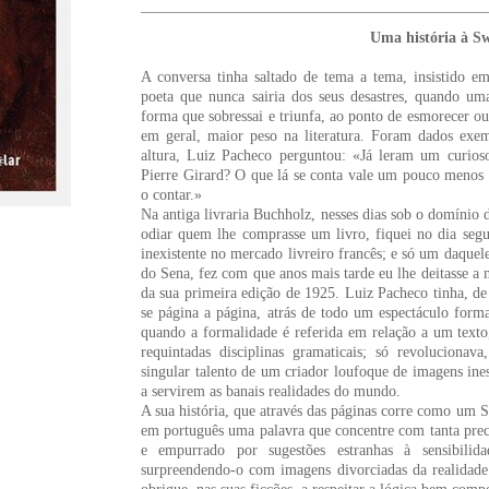
Uma história à Sw
A conversa tinha saltado de tema a tema, insistido e
poeta que nunca sairia dos seus desastres, quando u
forma que sobressai e triunfa, ao ponto de esmorecer ou
em geral, maior peso na literatura. Foram dados exemp
altura, Luiz Pacheco perguntou: «Já leram um curio
Pierre Girard? O que lá se conta vale um pouco menos
o contar.»
Na antiga livraria Buchholz, nesses dias sob o domínio
odiar quem lhe comprasse um livro, fiquei no dia seg
inexistente no mercado livreiro francês; e só um daquele
do Sena, fez com que anos mais tarde eu lhe deitasse a
da sua primeira edição de 1925. Luiz Pacheco tinha, d
se página a página, atrás de todo um espectáculo form
quando a formalidade é referida em relação a um texto,
requintadas disciplinas gramaticais; só revoluciona
singular talento de um criador loufoque de imagens ines
a servirem as banais realidades do mundo.
A sua história, que através das páginas corre como um S
em português uma palavra que concentre com tanta pre
e empurrado por sugestões estranhas à sensibili
surpreendendo-o com imagens divorciadas da realidade