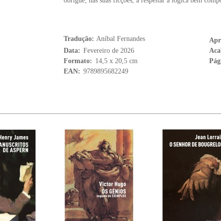
obrigue, nas suas ficções, a respeitar a lógica bem compo
Tradução:
Aníbal Fernandes
Apr
Data:
Fevereiro de 2026
Aca
Formato:
14,5 x 20,5 cm
Pág
EAN:
9789895682249