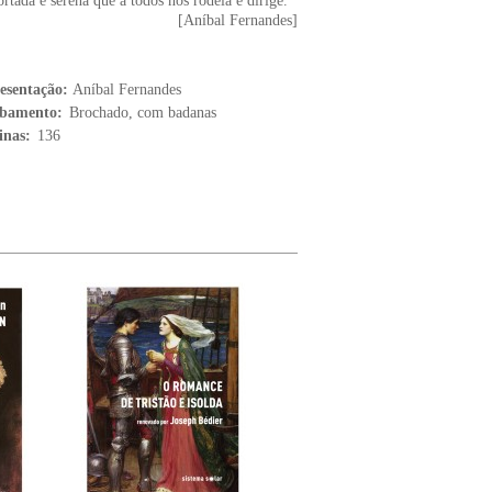
rtada e serena que a todos nos rodeia e dirige.
[Aníbal Fernandes]
esentação:
Aníbal Fernandes
bamento:
Brochado, com badanas
inas:
136