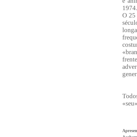
e ani
1974
O 25 
sécul
longa
frequ
cost
«bran
frent
adver
gener
Todos
«seu»
Aprese