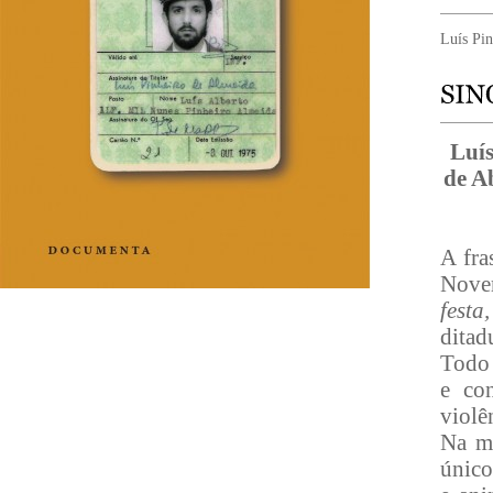
Luís Pi
Luís
de A
A fra
Novem
fest
ditad
Todo 
e con
violê
Na m
único