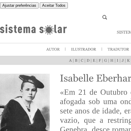
Ajustar preferências
Aceitar Todos
|
|
|
|
|
|
|
|
|
|
«Em 21 de Outubro d
afogada sob uma on
sete anos de idade, er
vazio, que a restri
Genebra, desce roman