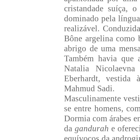
cristandade suíça, 
dominado pela língua
realizável. Conduzid
Bône argelina como b
abrigo de uma mensal
Também havia que a
Natalia Nicolaevna
Eberhardt, vestida
Mahmud Sadi.
Masculinamente vesti
se entre homens, com
Dormia com árabes en
da
gandurah
e oferec
equívocos da androgi