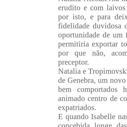
erudito e com laivo
por isto, e para de
fidelidade duvidosa 
oportunidade de um f
permitiria exportar t
por que não, acom
preceptor.
Natalia e Tropimovski
de Genebra, um novo n
bem comportados he
animado centro de con
expatriados.
E quando Isabelle na
concebida longe da