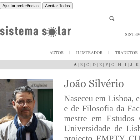
Ajustar preferências
Aceitar Todos
|
|
|
|
|
|
|
|
|
|
Naseceu em Lisboa, e
e de Filosofia da Fa
mestre em Estudos C
Universidade de Lis
projecto EMPTY CUB