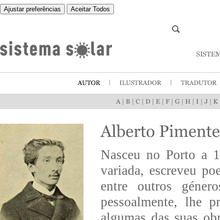
Ajustar preferências
Aceitar Todos
|
|
|
|
|
|
|
|
|
|
Nasceu no Porto a 1
variada, escreveu poe
entre outros géner
pessoalmente, lhe p
algumas das suas ob