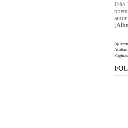
João 
poet
auto
[
Albe
Aprese
Acabam
Páginas