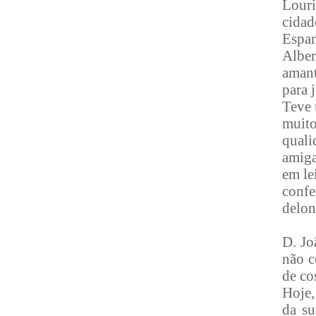
Louri
cidad
Espa
Alber
amant
para 
Teve 
muit
quali
amiga
em le
confe
delon
D. Jo
não c
de co
Hoje,
da su