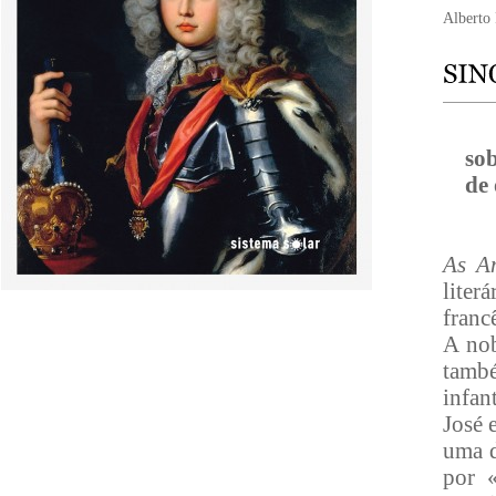
Alberto
so
de 
As A
liter
franc
A nob
tamb
infan
José 
uma d
por 