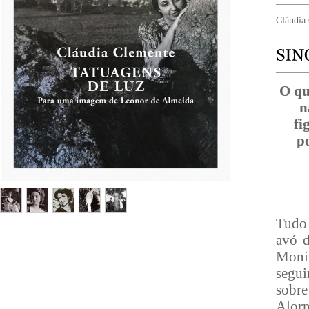
Cláudia
O qu
n
fi
p
Tudo 
avó d
Moniz
segui
sobre
Alorn