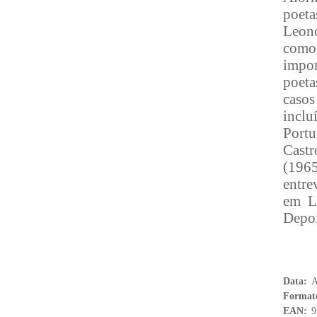
poeta
Leon
como 
impor
poeta
casos
incl
Port
Castr
(196
entre
em Lo
Depoi
Data:
A
Format
EAN:
9