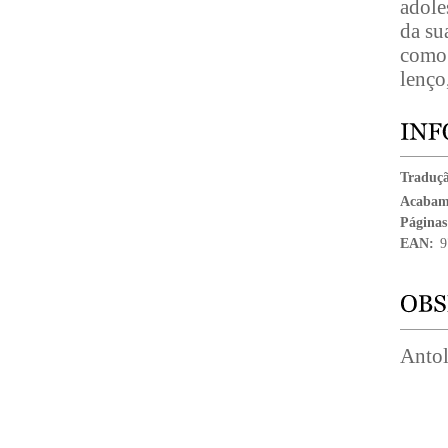
adole
da su
como 
lenço
Traduç
Acabam
Páginas
EAN:
9
Antol