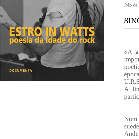
João de 
«A g
impor
poéti
época
U.R.S
A lí
parti
Num p
suede
Ander