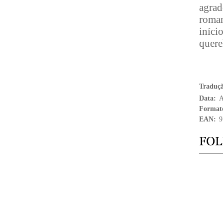
agrad
roman
iníci
quere
Traduç
Data:
A
Format
EAN:
9