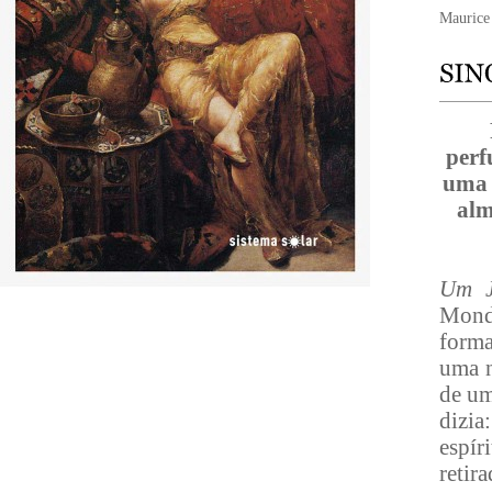
Maurice
perf
uma 
alm
Um J
Mond
forma
uma n
de um
dizi
espír
retir