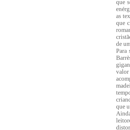
que s
enérg
as te
que c
roman
crist
de um
Para 
Barrè
gigan
valor
acomp
made
temp
crian
que ut
Ainda
leito
disto