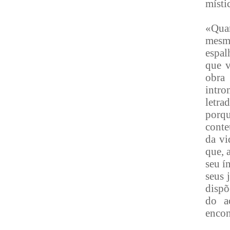
místi
«Quan
mesmo
espal
que v
obra
intro
letra
porq
conte
da vi
que, 
seu í
seus 
dispõ
do a
encon