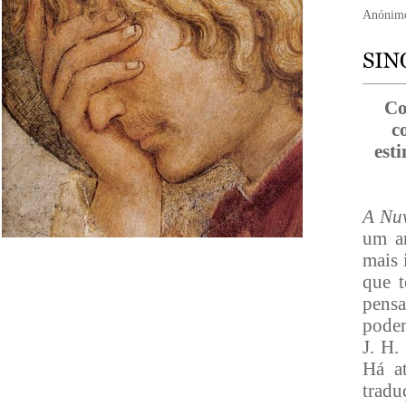
Anónimo
Co
c
est
A Nu
um an
mais 
que t
pensa
podem
J. H.
Há a
tradu