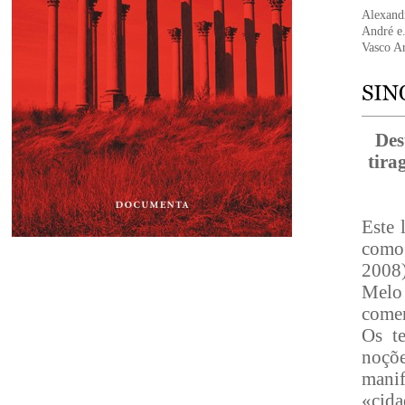
Alexand
André e
Vasco A
Des
tira
Este 
como
2008)
Melo 
comen
Os te
noçõe
manif
«cida