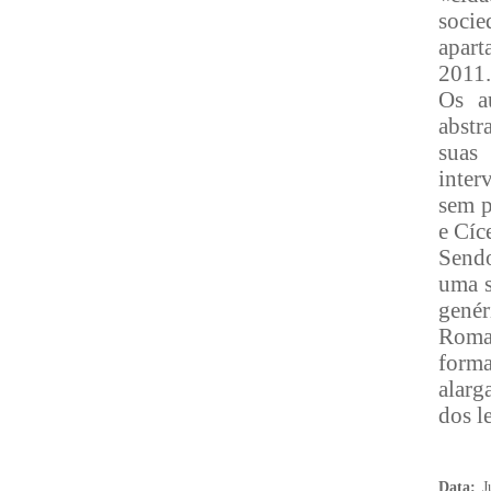
socie
apart
2011.
Os au
abstr
suas
inter
sem p
e Cíc
Sendo
uma s
gené
Roman
form
alarg
dos le
Data:
J