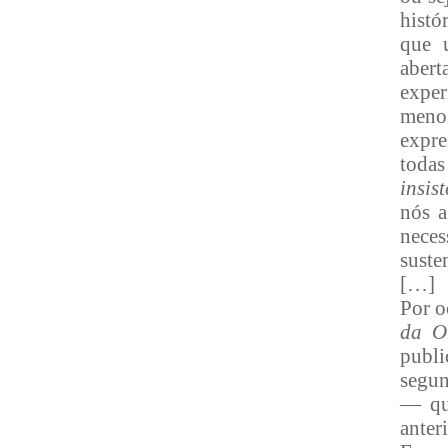
histó
que 
aber
exper
menos
expre
todas
insis
nós a
neces
suste
[…]
Por o
da O
publi
segun
— que
anter