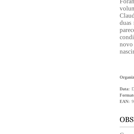
Fora
volum
Claud
duas 
parec
condi
novo 
nasci
Organi
Data:
D
Format
EAN:
9