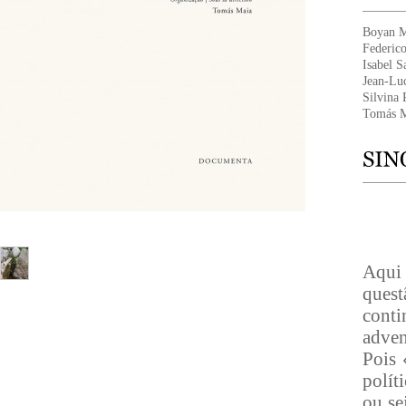
Boyan 
Federico
Isabel S
Jean-Lu
Silvina
Tomás 
Aqui 
ques
conti
adven
Pois
polít
ou se