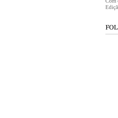
Com 
Ediçã