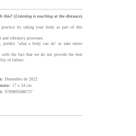
ch
this? (
Listening
is
touching
at the distance)
 practice by taking your body as part of this
t and vibratory processes.
r, predict ‘what a body can do’ or take entire
 with the fact that we do not provide the best
ity of failure.
a:
Dezembro de 2022
mato:
17 x 24 cm
N:
9789895680757