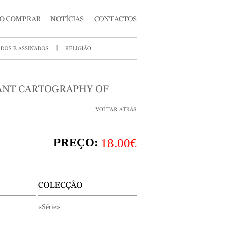
PREÇO:
18.00€
«Série»