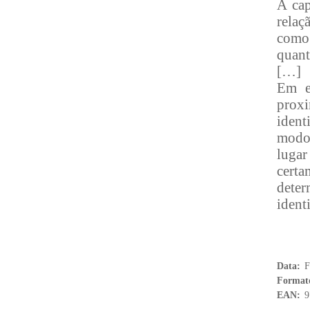
A cap
relaç
como 
quant
[…]
Em e
prox
ident
modo,
luga
cert
deter
ident
Data:
F
Format
EAN:
9