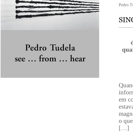
Pedro T
qua
Quan
infor
em co
estav
magné
o que
[…]